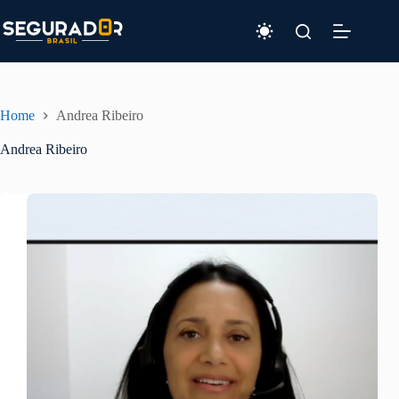
Pular
para
o
conteúdo
Home
Andrea Ribeiro
Andrea Ribeiro