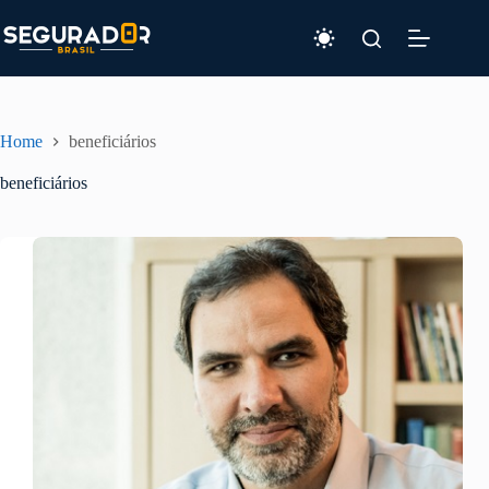
Pular
para
o
conteúdo
Home
beneficiários
beneficiários