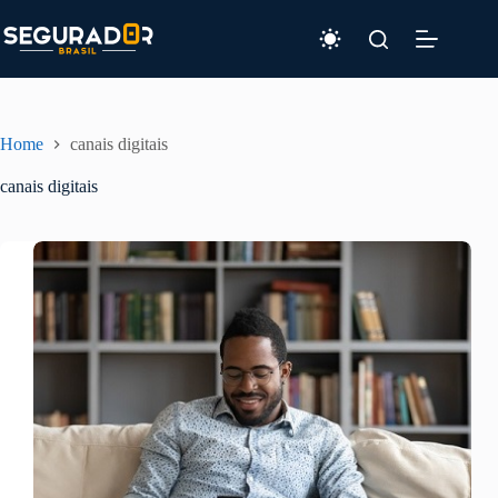
Pular
para
o
conteúdo
Home
canais digitais
canais digitais