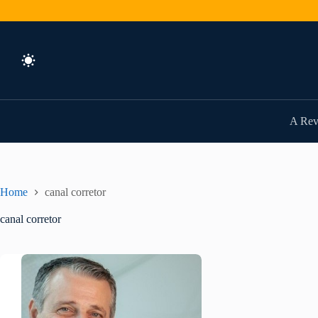
Pular
para
o
conteúdo
A Rev
Home
canal corretor
canal corretor