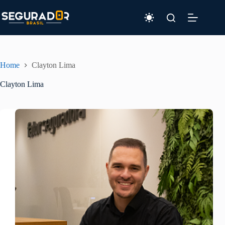
Pular
para
o
conteúdo
Home
Clayton Lima
Clayton Lima