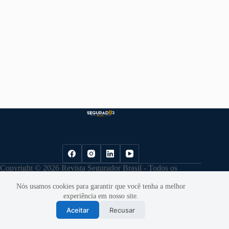
Copyright © 2026 Revista Segurador Brasil - Todos os
direitos reservados. |
Política de Privacidade
Nós usamos cookies para garantir que você tenha a melhor
experiência em nosso site.
Aceitar
Recusar
Desenvolvido por
Cloudbe