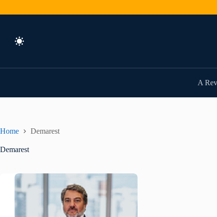
Pular
para
o
conteúdo
A Rev
Home
Demarest
Demarest