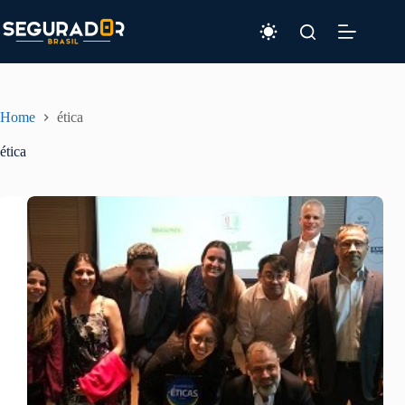
Pular
para
o
conteúdo
Home
ética
ética