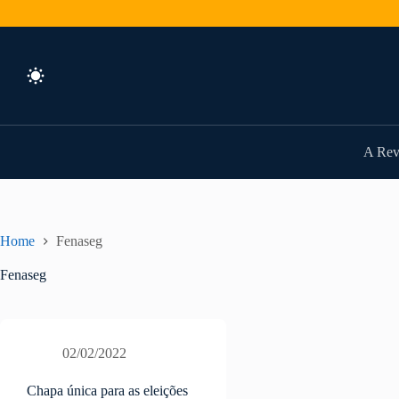
Pular
para
o
conteúdo
A Rev
Home
Fenaseg
Fenaseg
02/02/2022
Chapa única para as eleições