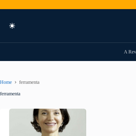
Pular
para
o
conteúdo
A Rev
Home
ferramenta
ferramenta