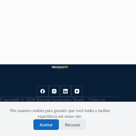
Copyright © 2026 Revista Segurador Brasil - Todos os
direitos reservados. |
Política de Privacidade
Nós usamos cookies para garantir que você tenha a melhor
experiência em nosso site.
Aceitar
Recusar
Desenvolvido por
Cloudbe