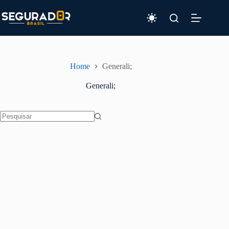
Pular
para
o
conteúdo
Home
Generali;
Generali;
Sem
resultados