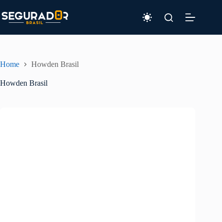
Pular
para
o
conteúdo
Home
Howden Brasil
Howden Brasil