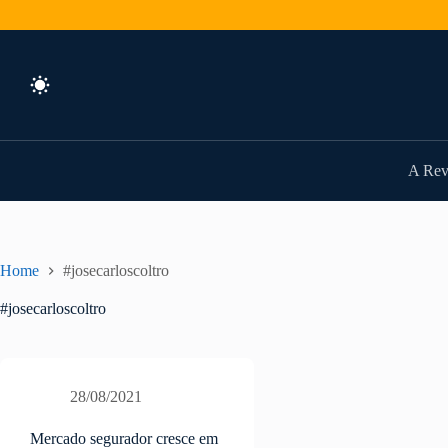
Pular
para
o
conteúdo
A Rev
Home
#josecarloscoltro
#josecarloscoltro
28/08/2021
Mercado segurador cresce em