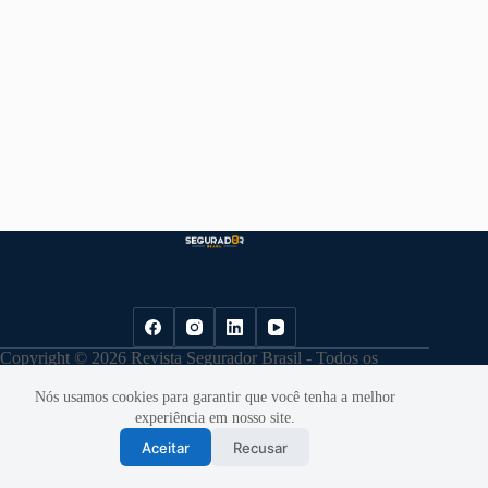
Copyright © 2026 Revista Segurador Brasil - Todos os
direitos reservados. |
Política de Privacidade
Nós usamos cookies para garantir que você tenha a melhor
experiência em nosso site.
Aceitar
Recusar
Desenvolvido por
Cloudbe