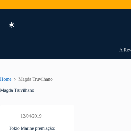
Pular
para
o
conteúdo
A Rev
Home
Magda Truvilhano
Magda Truvilhano
12/04/2019
Tokio Marine premiação: