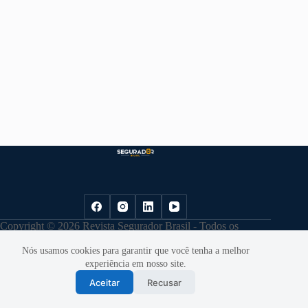
Copyright © 2026 Revista Segurador Brasil - Todos os
direitos reservados. |
Política de Privacidade
Nós usamos cookies para garantir que você tenha a melhor
experiência em nosso site.
Aceitar
Recusar
Desenvolvido por
Cloudbe