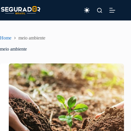
Pular
para
o
conteúdo
Home
meio ambiente
meio ambiente