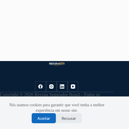
Copyright © 2026 Revista Segurador Brasil - Todos os
direitos reservados. |
Política de Privacidade
Nós usamos cookies para garantir que você tenha a melhor
experiência em nosso site.
Aceitar
Recusar
Desenvolvido por
Cloudbe