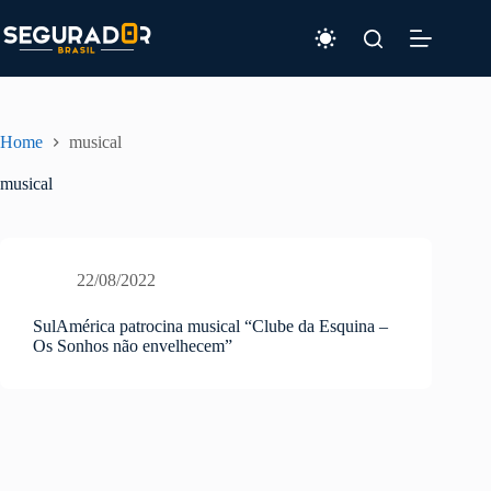
Pular
para
o
conteúdo
Home
musical
musical
22/08/2022
SulAmérica patrocina musical “Clube da Esquina –
Os Sonhos não envelhecem”