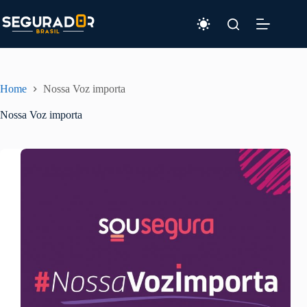
Pular
para
o
conteúdo
Home
Nossa Voz importa
Nossa Voz importa