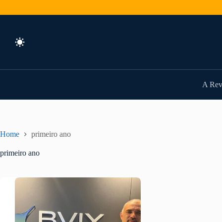
Pular
para
o
conteúdo
A Rev
Home
primeiro ano
primeiro ano