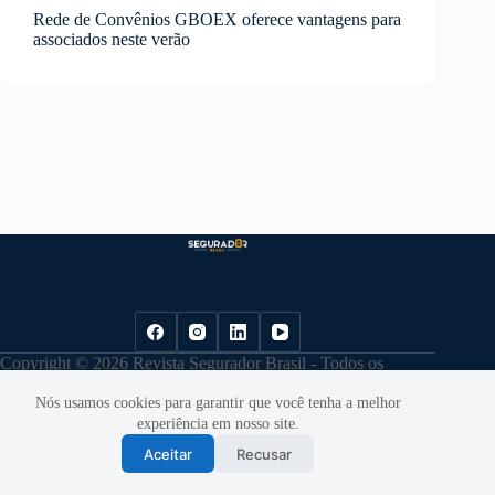
Rede de Convênios GBOEX oferece vantagens para
associados neste verão
Copyright © 2026 Revista Segurador Brasil - Todos os
direitos reservados. |
Política de Privacidade
Nós usamos cookies para garantir que você tenha a melhor
experiência em nosso site.
Aceitar
Recusar
Desenvolvido por
Cloudbe