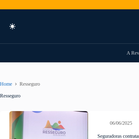
Pular
para
o
conteúdo
A Rev
Home
Resseguro
Resseguro
06/06/2025
Seguradoras contrat