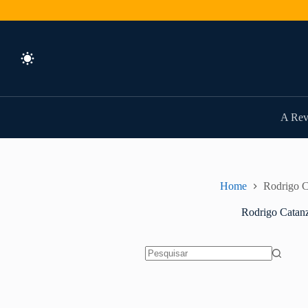
Pular
para
o
conteúdo
A Rev
Home
Rodrigo C
Rodrigo Catan
Sem
resultados