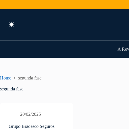
Pular
para
o
conteúdo
A Rev
Home
segunda fase
segunda fase
20/02/2025
Grupo Bradesco Seguros