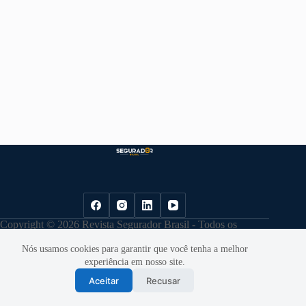
Copyright © 2026 Revista Segurador Brasil - Todos os
direitos reservados. |
Política de Privacidade
Nós usamos cookies para garantir que você tenha a melhor
experiência em nosso site.
Aceitar
Recusar
Desenvolvido por
Cloudbe