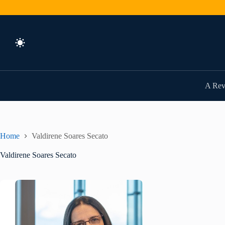
Pular
para
o
conteúdo
A Rev
Home
Valdirene Soares Secato
Valdirene Soares Secato