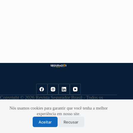
Copyright © 2026 Revista Segurador Brasil - Todos os
direitos reservados. |
Política de Privacidade
Nós usamos cookies para garantir que você tenha a melhor
experiência em nosso site.
Aceitar
Recusar
Desenvolvido por
Cloudbe