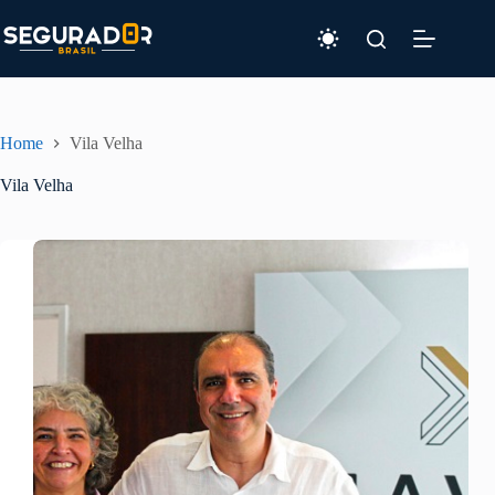
Pular
para
o
conteúdo
Home
Vila Velha
Vila Velha