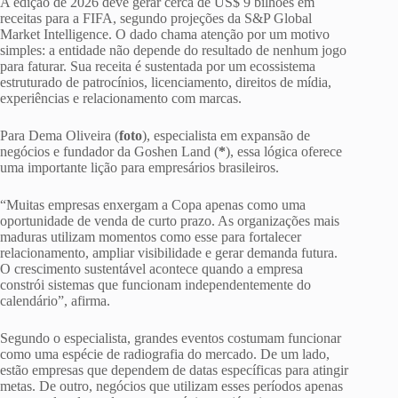
A edição de 2026 deve gerar cerca de US$ 9 bilhões em
receitas para a FIFA, segundo projeções da S&P Global
Market Intelligence. O dado chama atenção por um motivo
simples: a entidade não depende do resultado de nenhum jogo
para faturar. Sua receita é sustentada por um ecossistema
estruturado de patrocínios, licenciamento, direitos de mídia,
experiências e relacionamento com marcas.
Para Dema Oliveira (
foto
), especialista em expansão de
negócios e fundador da Goshen Land (
*
), essa lógica oferece
uma importante lição para empresários brasileiros.
“Muitas empresas enxergam a Copa apenas como uma
oportunidade de venda de curto prazo. As organizações mais
maduras utilizam momentos como esse para fortalecer
relacionamento, ampliar visibilidade e gerar demanda futura.
O crescimento sustentável acontece quando a empresa
constrói sistemas que funcionam independentemente do
calendário”, afirma.
Segundo o especialista, grandes eventos costumam funcionar
como uma espécie de radiografia do mercado. De um lado,
estão empresas que dependem de datas específicas para atingir
metas. De outro, negócios que utilizam esses períodos apenas