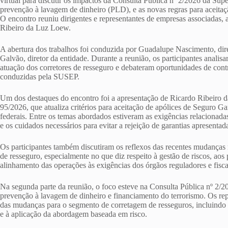
virtual para discutir os impactos da Consulta Pública nº 2/2026 da Su
prevenção à lavagem de dinheiro (PLD), e as novas regras para aceita
O encontro reuniu dirigentes e representantes de empresas associadas,
Ribeiro da Luz Loew.
A abertura dos trabalhos foi conduzida por Guadalupe Nascimento, di
Galvão, diretor da entidade. Durante a reunião, os participantes analisa
atuação dos corretores de resseguro e debateram oportunidades de contr
conduzidas pela SUSEP.
Um dos destaques do encontro foi a apresentação de Ricardo Ribeir
95/2026, que atualiza critérios para aceitação de apólices de Seguro 
federais. Entre os temas abordados estiveram as exigências relaciona
e os cuidados necessários para evitar a rejeição de garantias apresentad
Os participantes também discutiram os reflexos das recentes mudanças r
de resseguro, especialmente no que diz respeito à gestão de riscos, ao
alinhamento das operações às exigências dos órgãos reguladores e fisca
Na segunda parte da reunião, o foco esteve na Consulta Pública nº 2/
prevenção à lavagem de dinheiro e financiamento do terrorismo. Os re
das mudanças para o segmento de corretagem de resseguros, incluindo a
e à aplicação da abordagem baseada em risco.