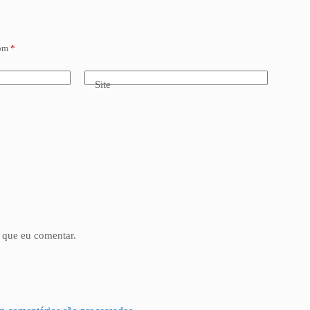
com
*
Site
 que eu comentar.