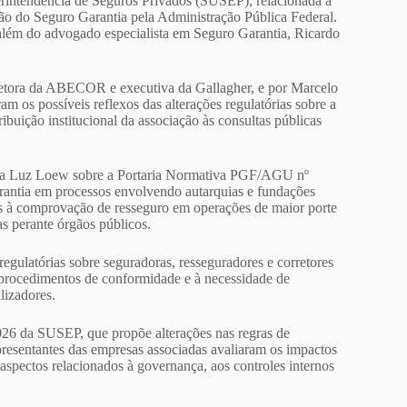
perintendência de Seguros Privados (SUSEP), relacionada à
ção do Seguro Garantia pela Administração Pública Federal.
 além do advogado especialista em Seguro Garantia, Ricardo
retora da ABECOR e executiva da Gallagher, e por Marcelo
ram os possíveis reflexos das alterações regulatórias sobre a
ibuição institucional da associação às consultas públicas
o da Luz Loew sobre a Portaria Normativa PGF/AGU nº
Garantia em processos envolvendo autarquias e fundações
das à comprovação de resseguro em operações de maior porte
as perante órgãos públicos.
egulatórias sobre seguradoras, resseguradores e corretores
s procedimentos de conformidade e à necessidade de
lizadores.
2026 da SUSEP, que propõe alterações nas regras de
presentantes das empresas associadas avaliaram os impactos
spectos relacionados à governança, aos controles internos