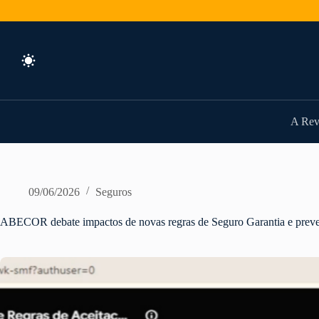
Pular
para
o
conteúdo
A Rev
09/06/2026
Seguros
ABECOR debate impactos de novas regras de Seguro Garantia e preve