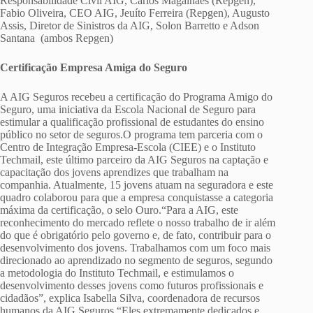
Responsabilidade Civil AIG, Carlos Magalhães (Repgen),
Fabio Oliveira, CEO AIG, Jeuíto Ferreira (Repgen), Augusto
Assis, Diretor de Sinistros da AIG, Solon Barretto e Adson
Santana (ambos Repgen)
Certificação Empresa Amiga do Seguro
A AIG Seguros recebeu a certificação do Programa Amigo do
Seguro, uma iniciativa da Escola Nacional de Seguro para
estimular a qualificação profissional de estudantes do ensino
público no setor de seguros.O programa tem parceria com o
Centro de Integração Empresa-Escola (CIEE) e o Instituto
Techmail, este último parceiro da AIG Seguros na captação e
capacitação dos jovens aprendizes que trabalham na
companhia. Atualmente, 15 jovens atuam na seguradora e este
quadro colaborou para que a empresa conquistasse a categoria
máxima da certificação, o selo Ouro.“Para a AIG, este
reconhecimento do mercado reflete o nosso trabalho de ir além
do que é obrigatório pelo governo e, de fato, contribuir para o
desenvolvimento dos jovens. Trabalhamos com um foco mais
direcionado ao aprendizado no segmento de seguros, segundo
a metodologia do Instituto Techmail, e estimulamos o
desenvolvimento desses jovens como futuros profissionais e
cidadãos”, explica Isabella Silva, coordenadora de recursos
humanos da AIG Seguros.“Eles extremamente dedicados e