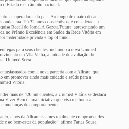
o o Estado e em âmbito nacional.
entre as operadoras do país. Ao longo de quatro décadas,
s onde atua. Há 32 anos consecutivos, é considerada a
squisa Recall do Jornal A Gazeta/Futura, apresentando um
miada no Prêmio Excelência em Saúde da Rede Vitória em
hor maternidade privada e top of mind.
entregas para seus clientes, incluindo a nova Unimed
olvimento em Vila Velha, a unidade de avaliação do
tal Unimed Serra.
entusiasmados com a nova parceria com a Allcare, que
do em promover ainda mais cuidado e saúde para a
nimed Vitória.
der mais de 420 mil clientes, a Unimed Vitória se destaca
ma Viver Bem é uma iniciativa que visa melhorar a
is e mudanças de comportamento.
anto, e nós da Allcare estamos totalmente comprometidos
e e ao bem-estar da população”, afirma Farias Sousa,