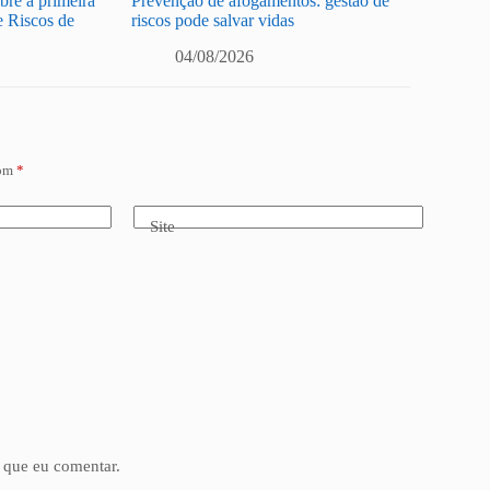
re a primeira
Prevenção de afogamentos: gestão de
e Riscos de
riscos pode salvar vidas
04/08/2026
com
*
Site
 que eu comentar.