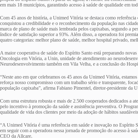
em mais 18 municípios, garantindo acesso à saúde de qualidade em tod
Com 45 anos de história, a Unimed Vitória se destaca como referência 
conquistou a credibilidade e o reconhecimento da população nas cidade
marca de plano de saúde mais lembrada pelos capixabas, segundo a pe
índice de satisfação superior a 93%. Além disso, a operadora foi pre
quatro categorias: melhor plano de saúde, melhor hospital privado, mel
A maior cooperativa de saúde do Espírito Santo está preparando novas 
Oncologia em Vitória, a Unin, unidade de atendimento ao neurodesenv
Neurodesenvolvimento também em Vila Velha, e a conclusão do Hospi
“Neste ano em que celebramos os 45 anos da Unimed Vitória, estamos 
reforça nosso compromisso com um trabalho sério e transparente, foca
população capixaba”, afirma Fabiano Pimentel, diretor-presidente da U
Com uma estrutura robusta e mais de 2.500 cooperados dedicados a aten
pelo incentivo à promoção da saúde e assistência preventiva. O Progra
qualidade de vida dos clientes por meio da adoção de hábitos saudáve
“A Unimed Vitória é uma referência em saúde e inovação no Espírito S
em seguir com a operadora nessa jornada de promoção do acesso à saúd
CEO da Allcare.