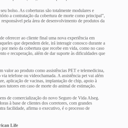
o seu bolso. As coberturas são totalmente modulares e
tório a contratação da cobertura de morte como principal”,
responsável pela área de desenvolvimento de produtos da
e oferecer ao cliente final uma nova experiência em
 aqueles que dependem dele, irá interagir conosco durante a
 ou por meio da cobertura que recebe em vida, como no caso
ento e recuperação, além de dar suporte às dificuldades que
am valor ao produto como assistências PET e telemedicina,
 via telefone ou videochamada. A assistência pet vai além
re, aplicação de vacinas, implantação de chip, apoio à
o aos tutores em caso de morte do animal de estimação.
agens de comercialização do novo Seguro de Vida Alseg.
oras à base de clientes dos corretores, com grandes
ra facilidade, afirma o executivo, é o processo de
ican Life