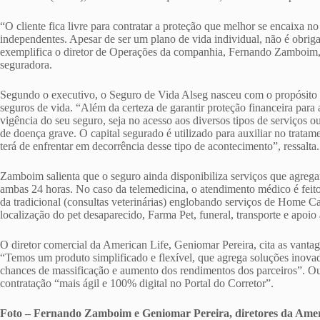
“O cliente fica livre para contratar a proteção que melhor se encaixa n
independentes. Apesar de ser um plano de vida individual, não é obriga
exemplifica o diretor de Operações da companhia, Fernando Zamboim, 
seguradora.
Segundo o executivo, o Seguro de Vida Alseg nasceu com o propósito d
seguros de vida. “Além da certeza de garantir proteção financeira para
vigência do seu seguro, seja no acesso aos diversos tipos de serviços
de doença grave. O capital segurado é utilizado para auxiliar no tratam
terá de enfrentar em decorrência desse tipo de acontecimento”, ressalta.
Zamboim salienta que o seguro ainda disponibiliza serviços que agreg
ambas 24 horas. No caso da telemedicina, o atendimento médico é feito
da tradicional (consultas veterinárias) englobando serviços de Home Ca
localização do pet desaparecido, Farma Pet, funeral, transporte e apoi
O diretor comercial da American Life, Geniomar Pereira, cita as vant
“Temos um produto simplificado e flexível, que agrega soluções inovad
chances de massificação e aumento dos rendimentos dos parceiros”. Out
contratação “mais ágil e 100% digital no Portal do Corretor”.
Foto – Fernando Zamboim e Geniomar Pereira, diretores da Amer