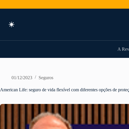
Pular
para
o
conteúdo
A Rev
01/12/2023
Seguros
American Life: seguro de vida flexível com diferentes opções de prote