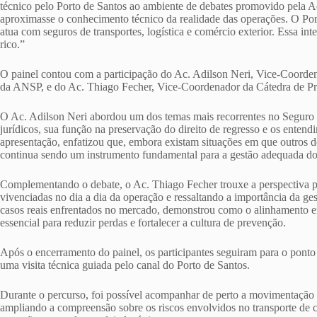
técnico pelo Porto de Santos ao ambiente de debates promovido pela 
aproximasse o conhecimento técnico da realidade das operações. O Por
atua com seguros de transportes, logística e comércio exterior. Essa int
rico.”
O painel contou com a participação do Ac. Adilson Neri, Vice-Coorden
da ANSP, e do Ac. Thiago Fecher, Vice-Coordenador da Cátedra de Pr
O Ac. Adilson Neri abordou um dos temas mais recorrentes no Seguro de
jurídicos, sua função na preservação do direito de regresso e os entend
apresentação, enfatizou que, embora existam situações em que outros do
continua sendo um instrumento fundamental para a gestão adequada dos
Complementando o debate, o Ac. Thiago Fecher trouxe a perspectiva pr
vivenciadas no dia a dia da operação e ressaltando a importância da ges
casos reais enfrentados no mercado, demonstrou como o alinhamento ent
essencial para reduzir perdas e fortalecer a cultura de prevenção.
Após o encerramento do painel, os participantes seguiram para o pont
uma visita técnica guiada pelo canal do Porto de Santos.
Durante o percurso, foi possível acompanhar de perto a movimentação de
ampliando a compreensão sobre os riscos envolvidos no transporte de 