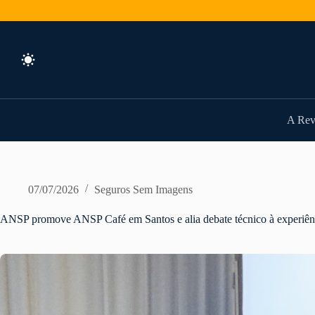
Pular
para
o
conteúdo
A Rev
07/07/2026
Seguros Sem Imagens
ANSP promove ANSP Café em Santos e alia debate técnico à experiênc