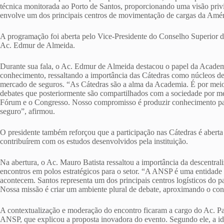
técnica monitorada ao Porto de Santos, proporcionando uma visão privi
envolve um dos principais centros de movimentação de cargas da Amér
A programação foi aberta pelo Vice-Presidente do Conselho Superior 
Ac. Edmur de Almeida.
Durante sua fala, o Ac. Edmur de Almeida destacou o papel da Acade
conhecimento, ressaltando a importância das Cátedras como núcleos de
mercado de seguros. “As Cátedras são a alma da Academia. É por meio 
debates que posteriormente são compartilhados com a sociedade por
Fórum e o Congresso. Nosso compromisso é produzir conhecimento para 
seguro”, afirmou.
O presidente também reforçou que a participação nas Cátedras é aberta 
contribuírem com os estudos desenvolvidos pela instituição.
Na abertura, o Ac. Mauro Batista ressaltou a importância da descentral
encontros em polos estratégicos para o setor. “A ANSP é uma entidade 
acontecem. Santos representa um dos principais centros logísticos do pa
Nossa missão é criar um ambiente plural de debate, aproximando o co
A contextualização e moderação do encontro ficaram a cargo do Ac. P
ANSP, que explicou a proposta inovadora do evento. Segundo ele, a ide