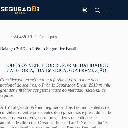
Pular
para
o
conteúdo
02/04/2019
Destaques
Balanço 2019 do Prêmio Segurador Brasil
TODOS OS VENCEDORES, POR MODALIDADE E
CATEGORIA, DA 16ª EDIÇÃO DA PREMIAÇÃO
Considerado termômetro e referência para o mercado
nacional de seguros, o Prêmio Segurador Brasil 2019 reuniu
grandes e médios conglomerados do mercado nacional de
seguros
A 16ª Edição do Prêmio Segurador Brasil reuniu centenas de
convidados, entre presidentes de seguradoras e prestadoras de
serviços, executivos, corretores, líderes de entidades e
autoridades do setor. Organizado pela Brasil Notícias, há 26
anos no mercado e responsável pela Revista Segurador