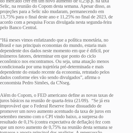
do mercado crer em um novo aumento de 0,25p.p. na taxa
Selic, na reunião do Copom desta semana. Apesar disso, as
projeções para a Selic não mudaram, permanecendo em
13,75% para o final deste ano e 11,25% no final de 2023, de
acordo com a pesquisa Focus divulgada nesta segunda-feira
pelo Banco Central.
“Há meses vimos enfatizando que a política monetária, no
Brasil e nas principais economias do mundo, estaria mais
dependente dos dados neste momento em que é difícil, por
inúmeros fatores, determinar em que ponto do ciclo
econômico nos encontramos. Ou seja, uma atuação menos
condicionada por uma trajetória pré-determinada e mais
dependente do estado recente da economia, retratado pelos
dados conforme eles vão sendo divulgados”, afirma o
economista Pedro Simões, da CNseg.
Além do Copom, o FED americano define as novas taxas de
juros básicos na reunião de quarta-feira (21/09). “Se já era
improvável que o Federal Reserve fosse dissuadido de
promover um novo aumento acentuado da taxa de juros em
setembro mesmo com o CPI vindo baixo, a surpresa do
resultado de 0,1% (contra expectativa de deflação) fez com
que um novo aumento de 0,75% na reunião desta semana se
tornasse a aposta principal dos analistas. A repercussão