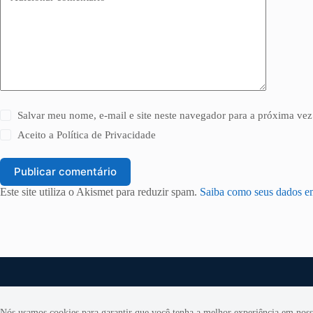
Salvar meu nome, e-mail e site neste navegador para a próxima vez
Aceito a
Política de Privacidade
Publicar comentário
Este site utiliza o Akismet para reduzir spam.
Saiba como seus dados e
Nós usamos cookies para garantir que você tenha a melhor experiência em nosso