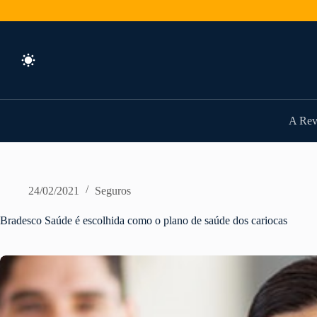
Pular
para
o
conteúdo
A Rev
24/02/2021
Seguros
Bradesco Saúde é escolhida como o plano de saúde dos cariocas