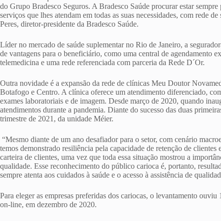
do Grupo Bradesco Seguros. A Bradesco Saúde procurar estar sempre p
serviços que lhes atendam em todas as suas necessidades, com rede de 
Peres, diretor-presidente da Bradesco Saúde.
Líder no mercado de saúde suplementar no Rio de Janeiro, a segurador
de vantagens para o beneficiário, como uma central de agendamento ex
telemedicina e uma rede referenciada com parceria da Rede D´Or.
Outra novidade é a expansão da rede de clínicas Meu Doutor Novamed
Botafogo e Centro. A clínica oferece um atendimento diferenciado, com
exames laboratoriais e de imagem. Desde março de 2020, quando inaugu
atendimentos durante a pandemia. Diante do sucesso das duas primeiras
trimestre de 2021, da unidade Méier.
“Mesmo diante de um ano desafiador para o setor, com cenário macro
temos demonstrado resiliência pela capacidade de retenção de clientes 
carteira de clientes, uma vez que toda essa situação mostrou a importâ
qualidade. Esse reconhecimento do público carioca é, portanto, result
sempre atenta aos cuidados à saúde e o acesso à assistência de qualidad
Para eleger as empresas preferidas dos cariocas, o levantamento ouviu
on-line, em dezembro de 2020.