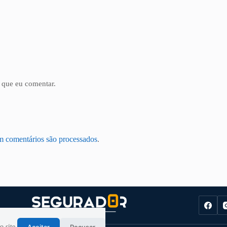
 que eu comentar.
m comentários são processados
.
Aceitar
Recusar
 site.