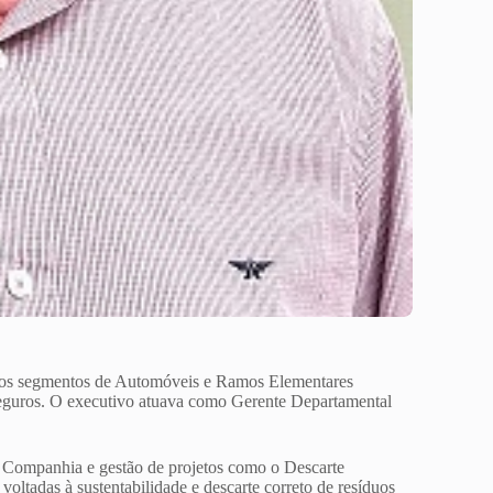
 nos segmentos de Automóveis e Ramos Elementares
Seguros. O executivo atuava como Gerente Departamental
na Companhia e gestão de projetos como o Descarte
voltadas à sustentabilidade e descarte correto de resíduos