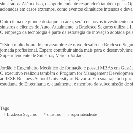
sinistrados. Além disso, o superintendente responderá também pelas O
acionadas em casos extremos, como eventos climáticos intensos e deva
Outro tema de grande destaque na área, serão os novos investimentos no 
sinistros a clientes de Auto. Atualmente, a Bradesco Seguros utiliza a I
O emprego da tecnologia é parte da estratégia de inovação adotada pe
“Estou muito honrado em assumir este novo desafio na Bradesco Segur
jornada profissional. Espero contribuir ainda mais para o desenvolvim
Superintendente de Sinistros, Márcio Jordão.
Jordão é Engenheiro Mecânico de formação e possui MBAs em Gestão
O executivo realizou também o Program for Management Development 
ao IESE Business School University of Navarra. Em sua trajetória pro
estudante de Engenharia e, atualmente, é membro da subcomissão de s
Tags
#
Bradesco Seguros
#
sinistros
#
superintendente