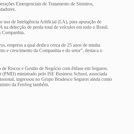
perações Emergenciais de Tratamento de Sinistros,
stadores.
uso de Inteligência Artificial (I.A), para apuração de
.A na detecção de perda total de veículos em todo o Brasil.
la Companhia.
os, empresa a qual dedico cerca de 25 anos de minha
ento e crescimento da Companhia e do setor”, destaca o
 de Riscos e Gestão de Negócio com ênfase em Seguros.
(PMD) ministrado pelo ISE Business School, associada
fissional, ingressou no Grupo Bradesco Seguros ainda como
inistro da FenSeg também.