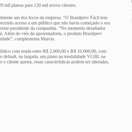
 mil planos para 120 mil novos clientes.
almente um dos focos da empresa. “O Brasilprev Fácil tem
ferecendo acesso a um público que não havia começado o seu
iretor-presidente da companhia. “No momento desafiador
al. Além do viés da aposentadoria, o produto Brasilprev
ssidade”, complementa Marcio.
público com renda entre R$ 2.000,00 e R$ 10.000,00, com
omo default, na largada, um plano na modalidade VGBL na
 cliente queira, essas características podem ser alteradas,