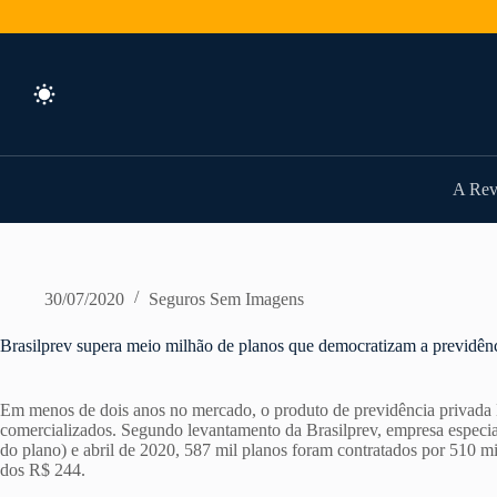
Pular
para
o
conteúdo
A Rev
30/07/2020
Seguros Sem Imagens
Brasilprev supera meio milhão de planos que democratizam a previdên
Em menos de dois anos no mercado, o produto de previdência privada B
comercializados. Segundo levantamento da Brasilprev, empresa especial
do plano) e abril de 2020, 587 mil planos foram contratados por 510 mi
dos R$ 244.