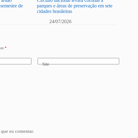
leilão
Circuito nacional levará corridas a
semestre de
parques e áreas de preservação em sete
cidades brasileiras
24/07/2026
com
*
Site
 que eu comentar.