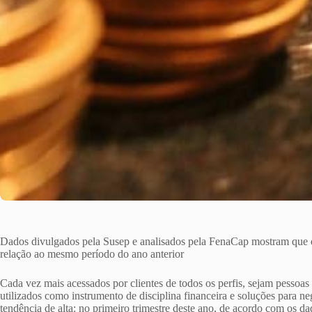
Dados divulgados pela Susep e analisados pela FenaCap mostram que 
relação ao mesmo período do ano anterior
Cada vez mais acessados por clientes de todos os perfis, sejam pessoas f
utilizados como instrumento de disciplina financeira e soluções para 
tendência de alta: no primeiro trimestre deste ano, de acordo com os d