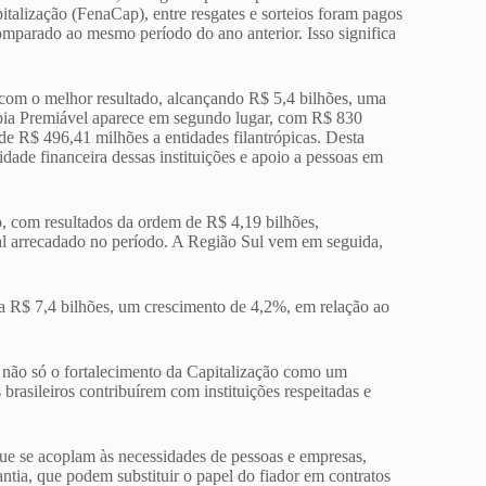
talização (FenaCap), entre resgates e sorteios foram pagos
omparado ao mesmo período do ano anterior. Isso significa
 com o melhor resultado, alcançando R$ 5,4 bilhões, uma
opia Premiável aparece em segundo lugar, com R$ 830
de R$ 496,41 milhões a entidades filantrópicas. Desta
idade financeira dessas instituições e apoio a pessoas em
o, com resultados da ordem de R$ 4,19 bilhões,
l arrecadado no período. A Região Sul vem em seguida,
 a R$ 7,4 bilhões, um crescimento de 4,2%, em relação ao
 não só o fortalecimento da Capitalização como um
brasileiros contribuírem com instituições respeitadas e
que se acoplam às necessidades de pessoas e empresas,
ntia, que podem substituir o papel do fiador em contratos