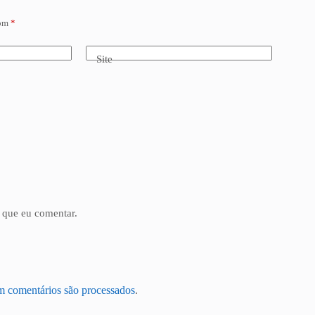
com
*
Site
 que eu comentar.
m comentários são processados
.