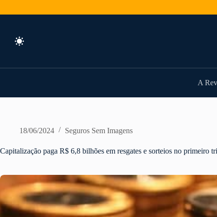
Pular
para
o
conteúdo
A Rev
18/06/2024
Seguros Sem Imagens
Capitalização paga R$ 6,8 bilhões em resgates e sorteios no primeiro tr