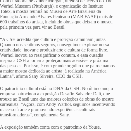
Com curadoria de Amber Morgan, diretora de acervo do The
Warhol Museum (Pittsburgh), e organização do Instituto
Totex, a mostra reunirá no Museu de Arte Brasileira da
Fundação Armando Alvares Penteado (MAB FAAP) mais de
600 trabalhos do artista, incluindo obras que deixam o museu
pela primeira vez para vir ao Brasil.
“A CSH acredita que cultura e proteção caminham juntas.
Quando nos sentimos seguros, conseguimos explorar nossa
criatividade, inovar e produzir arte e cultura de forma livre.
Warhol inovou ao ressignificar o comum, e essa ousadia
inspira a CSH a tornar a proteção mais acessível e próxima
das pessoas. Por isso, é com grande orgulho que patrocinamos
a maior mostra dedicada ao artista já realizada na América
Latina”, afirma Sany Silveira, CEO da CSH.
O patrocínio cultural está no DNA da CSH. No último ano, a
empresa patrocinou a exposição Desafio Salvador Dalí, que
trouxe ao Brasil uma das maiores coleções de obras do mestre
surrealista. “Agora, com Andy Warhol, seguimos incentivando
o acesso à arte e promovendo experiências culturais
transformadoras”, complementa Sany.
A exposição também conta com o patrocínio da Youse,