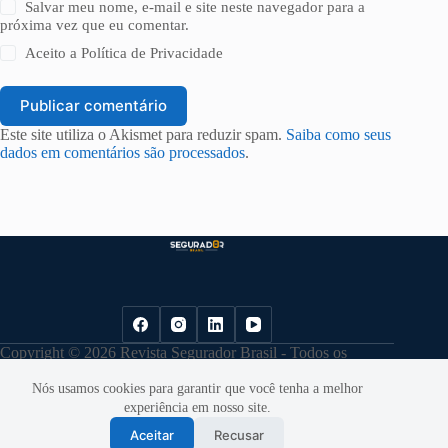
Salvar meu nome, e-mail e site neste navegador para a
próxima vez que eu comentar.
Aceito a
Política de Privacidade
Publicar comentário
Este site utiliza o Akismet para reduzir spam.
Saiba como seus
dados em comentários são processados
.
Copyright © 2026 Revista Segurador Brasil - Todos os
direitos reservados. |
Política de Privacidade
Nós usamos cookies para garantir que você tenha a melhor
experiência em nosso site.
Aceitar
Recusar
Desenvolvido por
Cloudbe