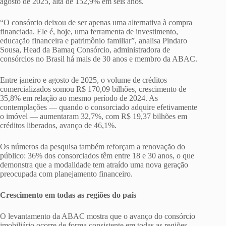
agosto de 2025, alta de 152,9% em seis anos.
“O consórcio deixou de ser apenas uma alternativa à compra
financiada. Ele é, hoje, uma ferramenta de investimento,
educação financeira e patrimônio familiar”, analisa Pindaro
Sousa, Head da Bamaq Consórcio, administradora de
consórcios no Brasil há mais de 30 anos e membro da ABAC.
Entre janeiro e agosto de 2025, o volume de créditos
comercializados somou R$ 170,09 bilhões, crescimento de
35,8% em relação ao mesmo período de 2024. As
contemplações — quando o consorciado adquire efetivamente
o imóvel — aumentaram 32,7%, com R$ 19,37 bilhões em
créditos liberados, avanço de 46,1%.
Os números da pesquisa também reforçam a renovação do
público: 36% dos consorciados têm entre 18 e 30 anos, o que
demonstra que a modalidade tem atraído uma nova geração
preocupada com planejamento financeiro.
Crescimento em todas as regiões do país
O levantamento da ABAC mostra que o avanço do consórcio
imobiliário ocorre de forma consistente em todas as regiões