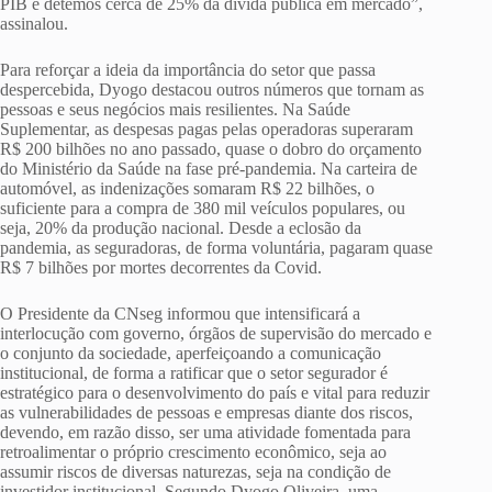
PIB e detemos cerca de 25% da dívida pública em mercado”,
assinalou.
Para reforçar a ideia da importância do setor que passa
despercebida, Dyogo destacou outros números que tornam as
pessoas e seus negócios mais resilientes. Na Saúde
Suplementar, as despesas pagas pelas operadoras superaram
R$ 200 bilhões no ano passado, quase o dobro do orçamento
do Ministério da Saúde na fase pré-pandemia. Na carteira de
automóvel, as indenizações somaram R$ 22 bilhões, o
suficiente para a compra de 380 mil veículos populares, ou
seja, 20% da produção nacional. Desde a eclosão da
pandemia, as seguradoras, de forma voluntária, pagaram quase
R$ 7 bilhões por mortes decorrentes da Covid.
O Presidente da CNseg informou que intensificará a
interlocução com governo, órgãos de supervisão do mercado e
o conjunto da sociedade, aperfeiçoando a comunicação
institucional, de forma a ratificar que o setor segurador é
estratégico para o desenvolvimento do país e vital para reduzir
as vulnerabilidades de pessoas e empresas diante dos riscos,
devendo, em razão disso, ser uma atividade fomentada para
retroalimentar o próprio crescimento econômico, seja ao
assumir riscos de diversas naturezas, seja na condição de
investidor institucional. Segundo Dyogo Oliveira, uma