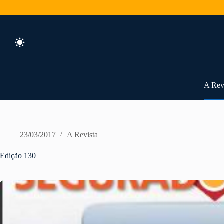
Pular
para
o
conteúdo
A Rev
23/03/2017
A Revista
Edição 130