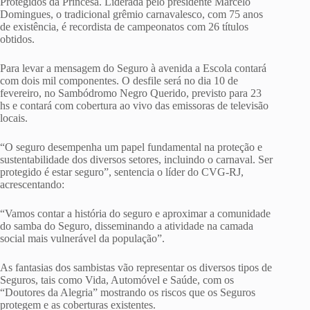
Protegidos da Princesa. Liderada pelo presidente Marcelo
Domingues, o tradicional grêmio carnavalesco, com 75 anos
de existência, é recordista de campeonatos com 26 títulos
obtidos.
Para levar a mensagem do Seguro à avenida a Escola contará
com dois mil componentes. O desfile será no dia 10 de
fevereiro, no Sambódromo Negro Querido, previsto para 23
hs e contará com cobertura ao vivo das emissoras de televisão
locais.
“O seguro desempenha um papel fundamental na proteção e
sustentabilidade dos diversos setores, incluindo o carnaval. Ser
protegido é estar seguro”, sentencia o líder do CVG-RJ,
acrescentando:
“Vamos contar a história do seguro e aproximar a comunidade
do samba do Seguro, disseminando a atividade na camada
social mais vulnerável da população”.
As fantasias dos sambistas vão representar os diversos tipos de
Seguros, tais como Vida, Automóvel e Saúde, com os
“Doutores da Alegria” mostrando os riscos que os Seguros
protegem e as coberturas existentes.