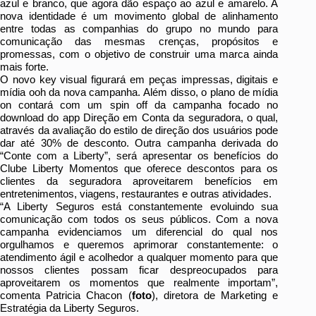
azul e branco, que agora dão espaço ao azul e amarelo. A
nova identidade é um movimento global de alinhamento
entre todas as companhias do grupo no mundo para
comunicação das mesmas crenças, propósitos e
promessas, com o objetivo de construir uma marca ainda
mais forte.
O novo key visual figurará em peças impressas, digitais e
mídia ooh da nova campanha. Além disso, o plano de mídia
on contará com um spin off da campanha focado no
download do app Direção em Conta da seguradora, o qual,
através da avaliação do estilo de direção dos usuários pode
dar até 30% de desconto. Outra campanha derivada do
“Conte com a Liberty”, será apresentar os benefícios do
Clube Liberty Momentos que oferece descontos para os
clientes da seguradora aproveitarem benefícios em
entretenimentos, viagens, restaurantes e outras atividades.
“A Liberty Seguros está constantemente evoluindo sua
comunicação com todos os seus públicos. Com a nova
campanha evidenciamos um diferencial do qual nos
orgulhamos e queremos aprimorar constantemente: o
atendimento ágil e acolhedor a qualquer momento para que
nossos clientes possam ficar despreocupados para
aproveitarem os momentos que realmente importam”,
comenta Patricia Chacon (
foto
), diretora de Marketing e
Estratégia da Liberty Seguros.