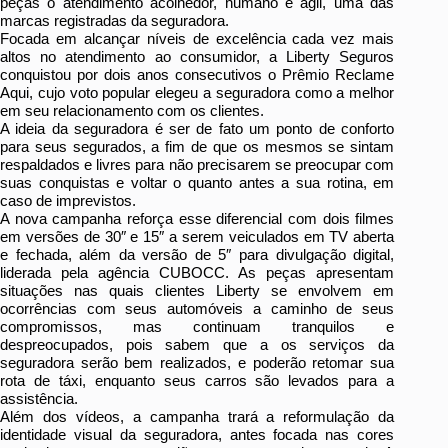
peças o atendimento acolhedor, humano e ágil, uma das
marcas registradas da seguradora.
Focada em alcançar níveis de excelência cada vez mais
altos no atendimento ao consumidor, a Liberty Seguros
conquistou por dois anos consecutivos o Prêmio Reclame
Aqui, cujo voto popular elegeu a seguradora como a melhor
em seu relacionamento com os clientes.
A ideia da seguradora é ser de fato um ponto de conforto
para seus segurados, a fim de que os mesmos se sintam
respaldados e livres para não precisarem se preocupar com
suas conquistas e voltar o quanto antes a sua rotina, em
caso de imprevistos.
A nova campanha reforça esse diferencial com dois filmes
em versões de 30″ e 15″ a serem veiculados em TV aberta
e fechada, além da versão de 5″ para divulgação digital,
liderada pela agência CUBOCC. As peças apresentam
situações nas quais clientes Liberty se envolvem em
ocorrências com seus automóveis a caminho de seus
compromissos, mas continuam tranquilos e
despreocupados, pois sabem que a os serviços da
seguradora serão bem realizados, e poderão retomar sua
rota de táxi, enquanto seus carros são levados para a
assistência.
Além dos vídeos, a campanha trará a reformulação da
identidade visual da seguradora, antes focada nas cores