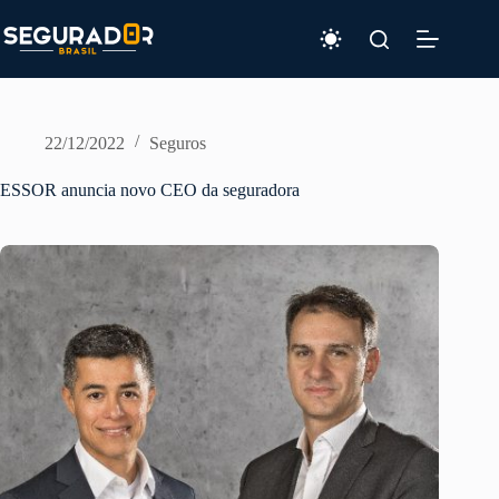
Pular
para
o
conteúdo
22/12/2022
Seguros
ESSOR anuncia novo CEO da seguradora