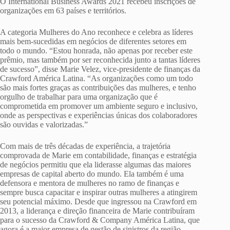
O International Business Awards 2021 recebeu inscrições de
organizações em 63 países e territórios.
A categoria Mulheres do Ano reconhece e celebra as líderes
mais bem-sucedidas em negócios de diferentes setores em
todo o mundo. “Estou honrada, não apenas por receber este
prêmio, mas também por ser reconhecida junto a tantas líderes
de sucesso”, disse Marie Velez, vice-presidente de finanças da
Crawford América Latina. “As organizações como um todo
são mais fortes graças as contribuições das mulheres, e tenho
orgulho de trabalhar para uma organização que é
comprometida em promover um ambiente seguro e inclusivo,
onde as perspectivas e experiências únicas dos colaboradores
são ouvidas e valorizadas.”
Com mais de três décadas de experiência, a trajetória
comprovada de Marie em contabilidade, finanças e estratégia
de negócios permitiu que ela liderasse algumas das maiores
empresas de capital aberto do mundo. Ela também é uma
defensora e mentora de mulheres no ramo de finanças e
sempre busca capacitar e inspirar outras mulheres a atingirem
seu potencial máximo. Desde que ingressou na Crawford em
2013, a liderança e direção financeira de Marie contribuíram
para o sucesso da Crawford & Company América Latina, que
agora é a maior empresa de gestão de sinistros da região.