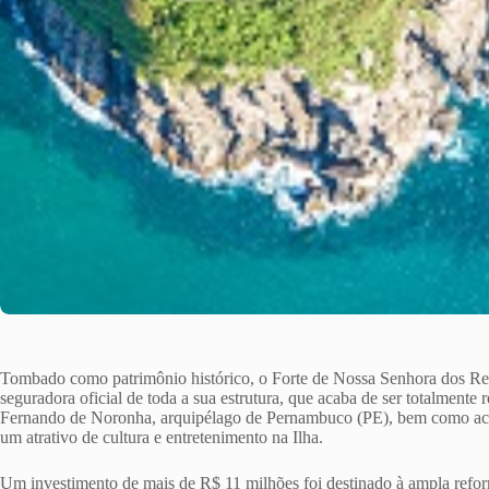
Tombado como patrimônio histórico, o Forte de Nossa Senhora dos R
seguradora oficial de toda a sua estrutura, que acaba de ser totalmente 
Fernando de Noronha, arquipélago de Pernambuco (PE), bem como aco
um atrativo de cultura e entretenimento na Ilha.
Um investimento de mais de R$ 11 milhões foi destinado à ampla refo