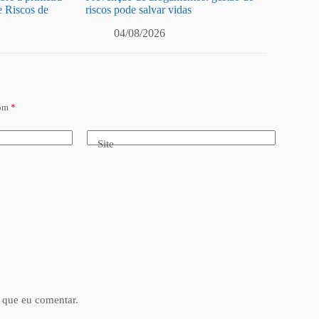
e Riscos de
riscos pode salvar vidas
04/08/2026
com
*
Site
 que eu comentar.