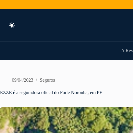
Pular
para
o
conteúdo
A Rev
09/04/2023
Seguros
EZZE é a seguradora oficial do Forte Noronha, em PE