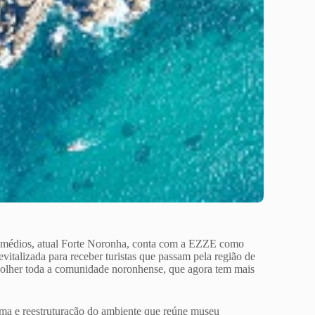
emédios, atual Forte Noronha, conta com a EZZE como
revitalizada para receber turistas que passam pela região de
lher toda a comunidade noronhense, que agora tem mais
rma e reestruturação do ambiente que reúne museu